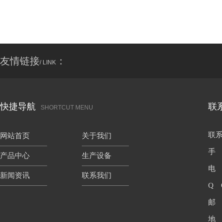
友情链接
：
/ LINK
快捷导航
联
SHORTCUT MENU
联
网站首页
关于我们
手 
产品中心
生产设备
电 
新闻资讯
联系我们
Q 
邮 箱
地