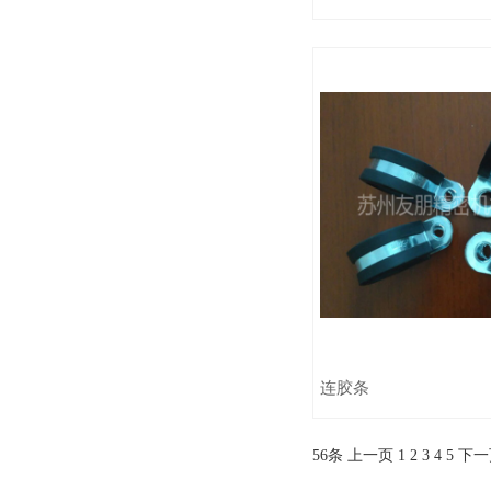
连胶条
56条
上一页
1
2
3
4
5
下一