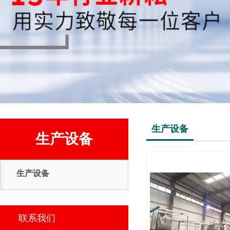
生产设备
生产设备
生产设备
联系我们