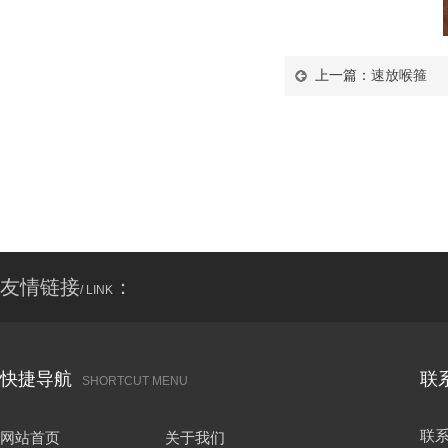
上一篇：
速放喉箍
友情链接
：
/ LINK
快捷导航
联
SHORTCUT MENU
联
网站首页
关于我们