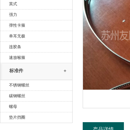
英式
强力
弹性卡箍
单耳无极
连胶条
速放喉箍
标准件
不锈钢螺丝
碳钢螺丝
螺母
垫片挡圈
产品详情