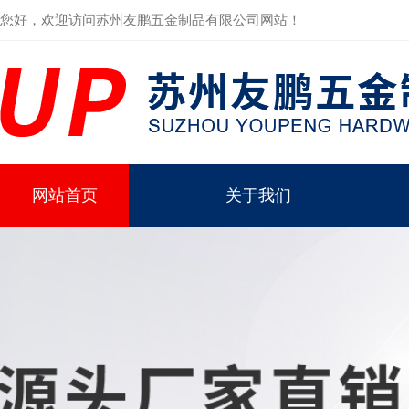
您好，欢迎访问苏州友鹏五金制品有限公司网站！
网站首页
关于我们