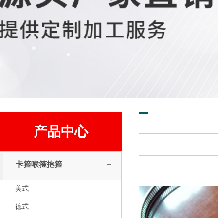
产品中心
卡箍喉箍抱箍
美式
德式