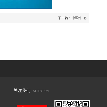
下一篇：
冲压件
关注我们
ATTENTION