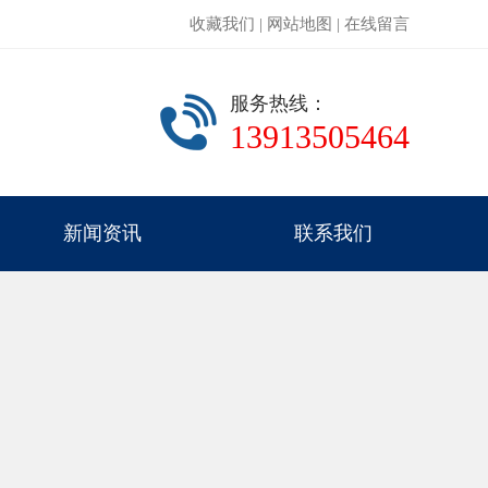
收藏我们
|
网站地图
|
在线留言
服务热线：
13913505464
新闻资讯
联系我们