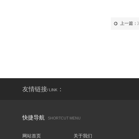
上一篇：
友情链接
：
/ LINK
快捷导航
SHORTCUT MENU
网站首页
关于我们