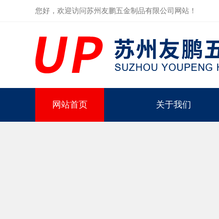
您好，欢迎访问苏州友鹏五金制品有限公司网站！
网站首页
关于我们