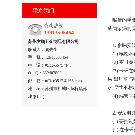
联系我们
喉箍的重要
咨询热线
成为渗漏的
13913505464
苏州友鹏五金制品有限公司
1. 影响安
联系人：周先生
(1) 喉箍
手 机：13913505464
(2) 密封
电 话：0512-65757141
(3) 卡环
Q Q：332482863
果,出厂前
邮 箱：office0512@163.com
求,尺寸不
地 址：苏州市相城区黄桥镇苏
(4) 端管
埭路18号
2. 安装时
(1) 要控
(2) 在