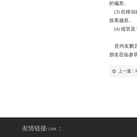
的偏差。
(3) 在移
效果越差。
(4) 端管
苏州友鹏五
朋友莅临参
上一篇：
友情链接
：
/ LINK