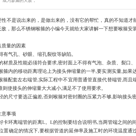
成为渗漏的天敌，
性不是说出来的，是做出来的，没有它的帮忙，真的不知道才
天敌，那么不锈钢喉箍的小编今天就给大家讲解一下想要喉箍安
装质量的因素
不得有气孔、砂眼、缩孔裂纹等缺陷。
圈的材质及性能必须符合要求,密封面上不得有气泡、杂质、裂口
在喉箍内的移动距离理论上为接头伸缩量的一半,要实测实量,如
与喉箍配套左右端管,实际工程中不宜用普通管直接代替端管,而
标准则使接头的伸缩量大大减小,满足不了使用要求。
直径的尺寸要选正偏差,否则喉箍对密封圈的压紧力不够,影响接头
注意事项
制好卡环离端管的距离L。L的控制要结合说明书,当两管端之间的
卡环位置确定的情况下,要根据管道的延伸率及施工时的环境温度