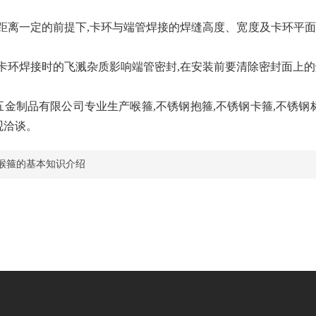
动距离一定的前提下,卡环与端管焊接的焊缝高度、宽度及卡环平
及卡环焊接时的飞溅杂质影响端管密封,在安装前要清除密封面上的
金制品有限公司专业生产喉箍,不锈钢抱箍,不锈钢卡箍,不锈钢标
观洽谈。
喉箍的基本知识介绍